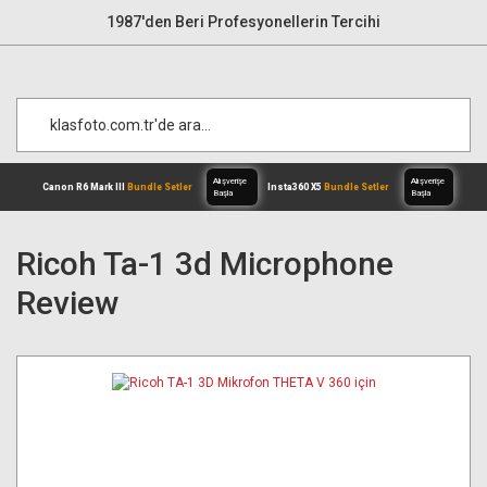
1987'den Beri Profesyonellerin Tercihi
Ricoh Ta-1 3d Microphone
Review
Alışverişe
Canon R6 Mark III
Bundle Setler
Inst
Başla