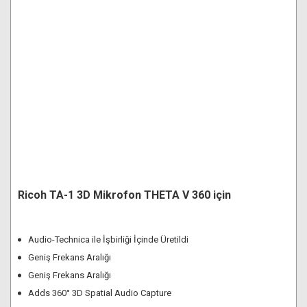
Makineleri
Görüntüleme
Canlı Yayın
Taşıma Kılıfı
Temizlik Setleri
Sistemleri
Aksesuarları
Ekipmanları
Tripod
Dental Fotoğraf
Aksesuarları
Batarya ve Şarj
Kırmızı Kafa Işıklar
Makine Setleri
Drone Çantaları
Canlı Yayın Yazılım
Cihazları
Stüdyo
Aktarım Bağlantı
Polaroid Filmler
Aksesuarları
Kabloları
Jimmy Jib
Fırsat Ürünleri
Asus Monitörler
Lens Parasoley ve
Kapakları
Ricoh TA-1 3D Mikrofon THETA V 360 için
Audio-Technica ile İşbirliği İçinde Üretildi
Geniş Frekans Aralığı
Geniş Frekans Aralığı
Adds 360° 3D Spatial Audio Capture