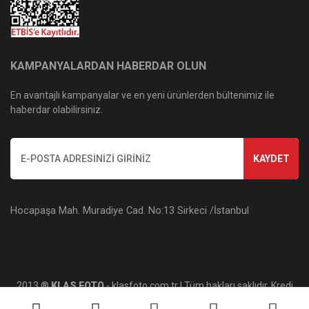
KAMPANYALARDAN HABERDAR OLUN
En avantajlı kampanyalar ve en yeni ürünlerden bültenimiz ile
haberdar olabilirsiniz.
KAYDET
Hocapaşa Mah. Muradiye Cad. No:13 Sirkeci /İstanbul
2013 ®
KLAS FOTO
- klasfoto.com.tr | Tüm hakları saklıdır. Kredi
kartı bilgileriniz 256bit SSL sertifikası ile korunmaktadır.