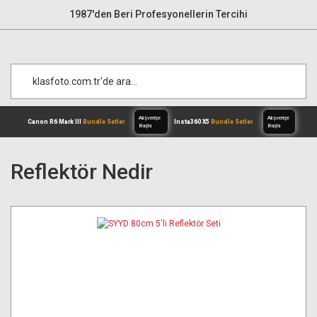
1987'den Beri Profesyonellerin Tercihi
Reflektör Nedir
Alışverişe
Canon R6 Mark III
Bundle Setler
Inst
Başla