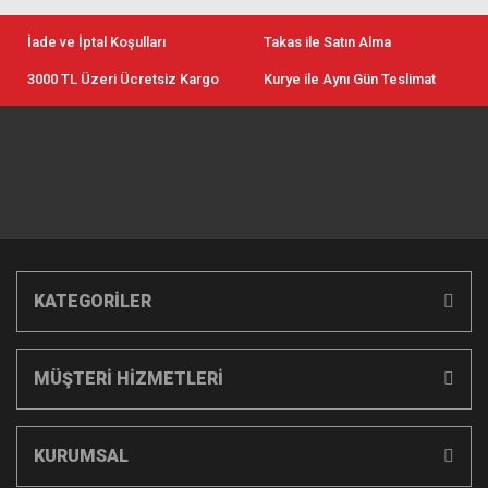
İade ve İptal Koşulları
Takas ile Satın Alma
3000 TL Üzeri Ücretsiz Kargo
Kurye ile Aynı Gün Teslimat
KATEGORİLER
MÜŞTERİ HİZMETLERİ
KURUMSAL