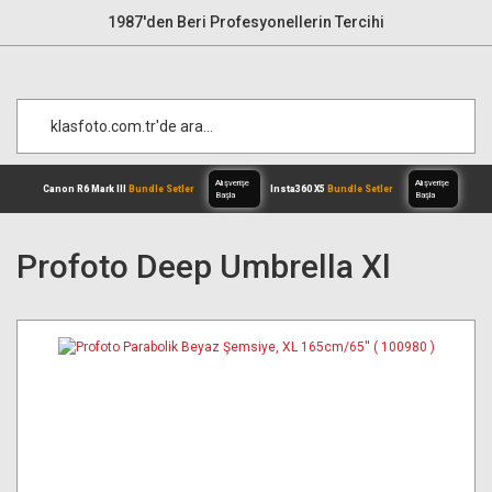
1987'den Beri Profesyonellerin Tercihi
Profoto Deep Umbrella Xl
Alışverişe
Canon R6 Mark III
Bundle Setler
Inst
Başla