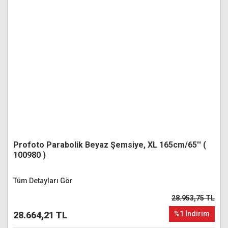
Profoto Parabolik Beyaz Şemsiye, XL 165cm/65'' (
100980 )
Tüm Detayları Gör
28.953,75 TL
28.664,21 TL
%1 İndirim