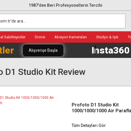
1987'den Beri Profesyonellerin Tercihi
l Sabitleyiciler
Drone
Aksiyon Kameraları
Stüdyo & Işık
T
tler
Insta36
Alışverişe Başla
o D1 Studio Kit Review
Profoto D1 Studio Kit
1000/1000/1000 Air Parafla
Tüm Detayları Gör