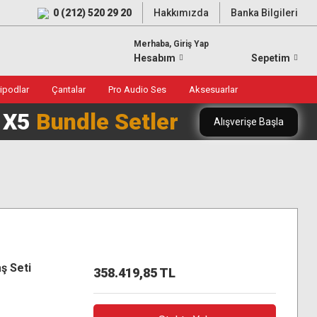
0 (212) 520 29 20
Hakkımızda
Banka Bilgileri
Merhaba, Giriş Yap
Hesabım
Sepetim
ripodlar
Çantalar
Pro Audio Ses
Aksesuarlar
0 X5
Bundle Setler
Alışverişe Başla
ş Seti
358.419,85 TL