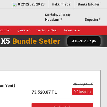
0 (212) 520 29 20
Hakkımızda
Banka Bilgileri
Merhaba, Giriş Yap
Hesabım
Sepetim
ripodlar
Çantalar
Pro Audio Ses
Aksesuarlar
0 X5
Bundle Setler
Alışverişe Başla
74.263,50 TL
n Yeni (
73.520,87 TL
%1 İndirim