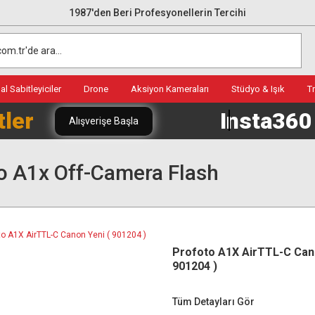
1987'den Beri Profesyonellerin Tercihi
l Sabitleyiciler
Drone
Aksiyon Kameraları
Stüdyo & Işık
T
tler
Insta36
Alışverişe Başla
o A1x Off-Camera Flash
Profoto A1X AirTTL-C Cano
901204 )
Tüm Detayları Gör