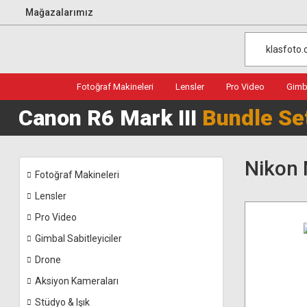
Mağazalarımız
Fotoğraf Makineleri
Lensler
Pro Video
Gimba
Canon R6 Mark III
Bundle Se
Nikon 
Fotoğraf Makineleri
Lensler
Pro Video
Gimbal Sabitleyiciler
Drone
Aksiyon Kameraları
Stüdyo & Işık