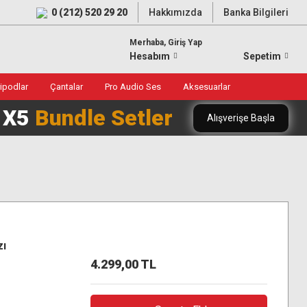
0 (212) 520 29 20
Hakkımızda
Banka Bilgileri
Merhaba, Giriş Yap
Hesabım
Sepetim
ripodlar
Çantalar
Pro Audio Ses
Aksesuarlar
0 X5
Bundle Setler
Alışverişe Başla
zı
4.299,00 TL