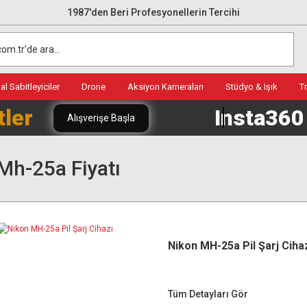
1987'den Beri Profesyonellerin Tercihi
l Sabitleyiciler
Drone
Aksiyon Kameraları
Stüdyo & Işık
T
tler
Insta36
Alışverişe Başla
Mh-25a Fiyatı
Nikon MH-25a Pil Şarj Ciha
Tüm Detayları Gör