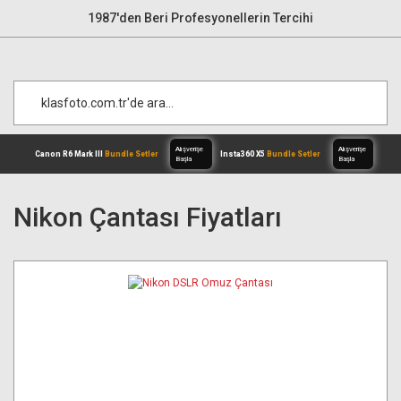
1987'den Beri Profesyonellerin Tercihi
Nikon Çantası Fiyatları
Alışverişe
Canon R6 Mark III
Bundle Setler
Inst
Başla