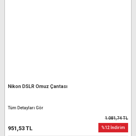
Nikon DSLR Omuz Çantası
Tüm Detayları Gör
1.081,74 TL
951,53 TL
%12 İndirim