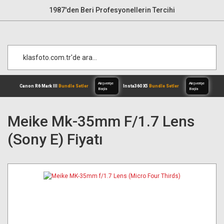
1987'den Beri Profesyonellerin Tercihi
Meike Mk-35mm F/1.7 Lens
(sony E) Fiyatı
Alışverişe
Canon R6 Mark III
Bundle Setler
Inst
Başla