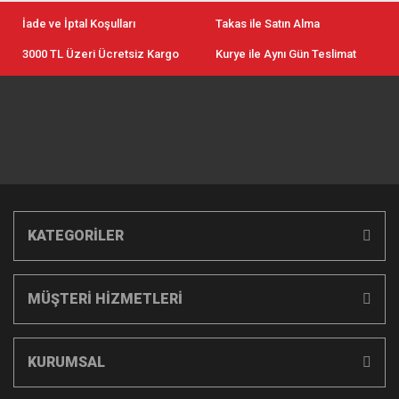
İade ve İptal Koşulları
Takas ile Satın Alma
3000 TL Üzeri Ücretsiz Kargo
Kurye ile Aynı Gün Teslimat
KATEGORİLER
MÜŞTERİ HİZMETLERİ
KURUMSAL