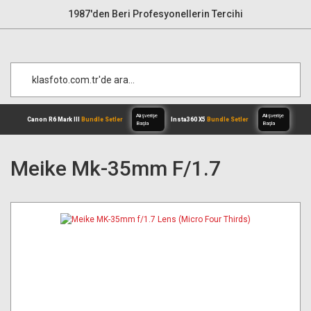
1987'den Beri Profesyonellerin Tercihi
Meike Mk-35mm F/1.7
Alışverişe
Canon R6 Mark III
Bundle Setler
Inst
Başla