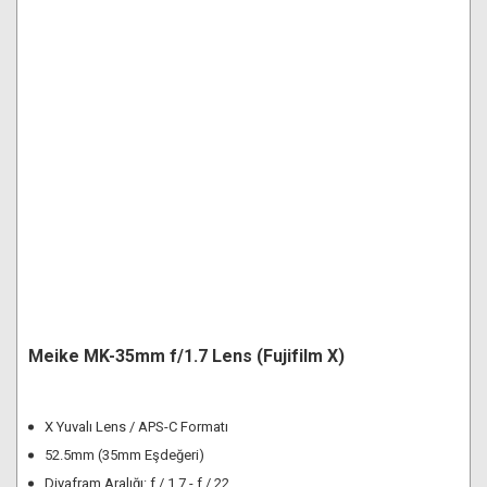
Meike MK-35mm f/1.7 Lens (Fujifilm X)
X Yuvalı Lens / APS-C Formatı
52.5mm (35mm Eşdeğeri)
Diyafram Aralığı: f / 1.7 - f / 22