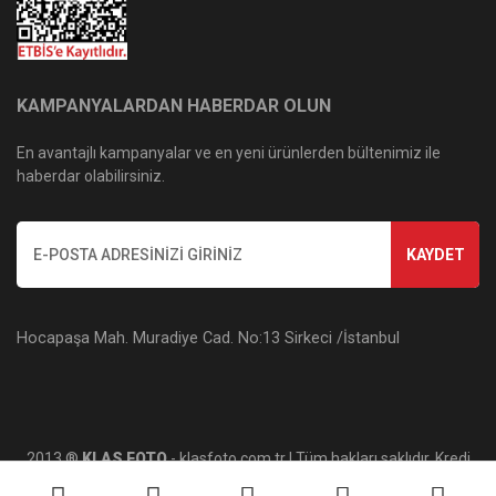
KAMPANYALARDAN HABERDAR OLUN
En avantajlı kampanyalar ve en yeni ürünlerden bültenimiz ile
haberdar olabilirsiniz.
KAYDET
Hocapaşa Mah. Muradiye Cad. No:13 Sirkeci /İstanbul
2013 ®
KLAS FOTO
- klasfoto.com.tr | Tüm hakları saklıdır. Kredi
kartı bilgileriniz 256bit SSL sertifikası ile korunmaktadır.