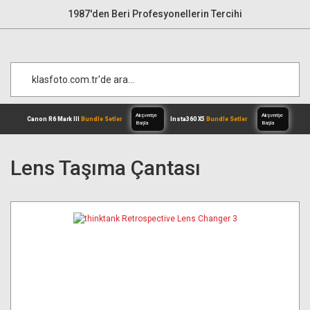
1987'den Beri Profesyonellerin Tercihi
Lens Taşıma Çantası
Alışverişe
Canon R6 Mark III
Bundle Setler
Inst
Başla