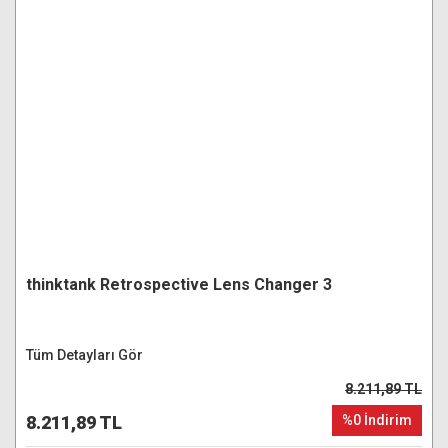
thinktank Retrospective Lens Changer 3
Tüm Detayları Gör
8.211,89 TL
8.211,89 TL
%0 İndirim