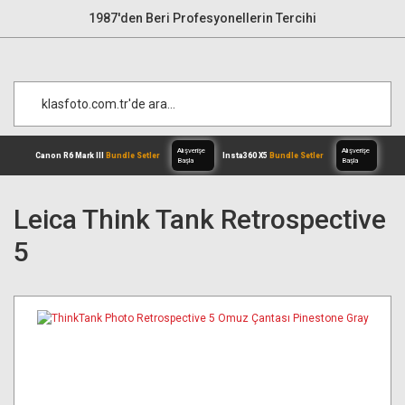
1987'den Beri Profesyonellerin Tercihi
Leica Think Tank Retrospective
5
Alışverişe
Canon R6 Mark III
Bundle Setler
Inst
Başla