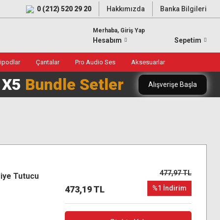
0 (212) 520 29 20
Hakkımızda
Banka Bilgileri
Merhaba, Giriş Yap
Hesabım
Sepetim
ripodlar
Çantalar
Pro Audio Ses
Aksesuarlar
0 X5
Bundle Setler
Alışverişe Başla
477,97 TL
iye Tutucu
473,19 TL
%1 İndirim