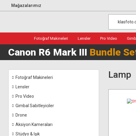
Mağazalarımız
Fotoğraf Makineleri
Lensler
Pro Video
Gimba
Canon R6 Mark III
Bundle Se
Lamp
Fotoğraf Makineleri
Lensler
Pro Video
Gimbal Sabitleyiciler
Drone
Aksiyon Kameraları
Stüdyo & Işık