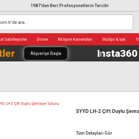
1987'den Beri Profesyonellerin Tercihi
l Sabitleyiciler
Drone
Aksiyon Kameraları
Stüdyo & Işık
T
tler
Insta36
Alışverişe Başla
SYYD LH-2 Çift Duylu Şems
Tüm Detayları Gör