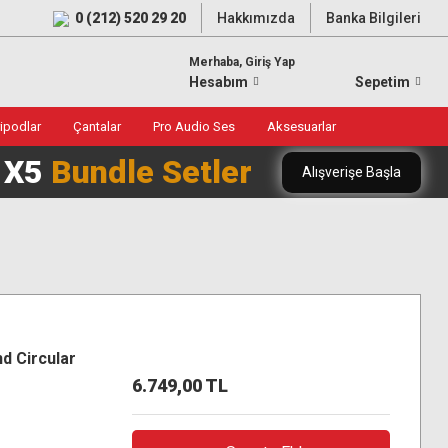
0 (212) 520 29 20
Hakkımızda
Banka Bilgileri
Merhaba, Giriş Yap
Hesabım
Sepetim
ripodlar
Çantalar
Pro Audio Ses
Aksesuarlar
0 X5
Bundle Setler
Alışverişe Başla
 Circular
6.749,00 TL