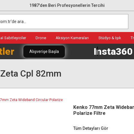
1987'den Beri Profesyonellerin Tercihi
l Sabitleyiciler
Drone
Aksiyon Kameraları
Stüdyo & Işık
T
tler
Insta36
Alışverişe Başla
 Zeta Cpl 82mm
Kenko 77mm Zeta Wideband
Polarize Filtre
Tüm Detayları Gör