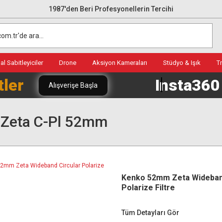
1987'den Beri Profesyonellerin Tercihi
l Sabitleyiciler
Drone
Aksiyon Kameraları
Stüdyo & Işık
T
tler
Insta36
Alışverişe Başla
 Zeta C-Pl 52mm
Kenko 52mm Zeta Wideband
Polarize Filtre
Tüm Detayları Gör