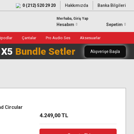
0 (212) 520 29 20
Hakkımızda
Banka Bilgileri
Merhaba, Giriş Yap
Hesabım
Sepetim
ripodlar
Çantalar
Pro Audio Ses
Aksesuarlar
0 X5
Bundle Setler
Alışverişe Başla
 Circular
4.249,00 TL