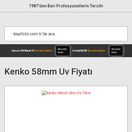
1987'den Beri Profesyonellerin Tercihi
Kenko 58mm Uv Fiyatı
Alışverişe
Canon R6 Mark III
Bundle Setler
Inst
Başla