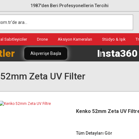
1987'den Beri Profesyonellerin Tercihi
l Sabitleyiciler
Drone
Aksiyon Kameraları
Stüdyo & Işık
T
tler
Insta36
Alışverişe Başla
52mm Zeta UV Filter
Kenko 52mm Zeta UV Filtr
Tüm Detayları Gör