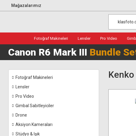
Mağazalarımız
Fotoğraf Makineleri
Lensler
Pro Video
Gimba
Canon R6 Mark III
Bundle Se
Kenko 
Fotoğraf Makineleri
Lensler
Pro Video
Gimbal Sabitleyiciler
Drone
Aksiyon Kameraları
Stüdyo & Işık