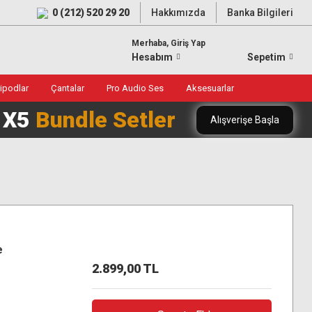
0 (212) 520 29 20
Hakkımızda
Banka Bilgileri
Merhaba, Giriş Yap
Hesabım
Sepetim
ripodlar
Çantalar
Pro Audio Ses
Aksesuarlar
0 X5
Bundle Setler
Alışverişe Başla
e
2.899,00 TL