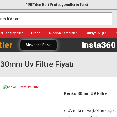
1987'den Beri Profesyonellerin Tercihi
l Sabitleyiciler
Drone
Aksiyon Kameraları
Stüdyo & Işık
T
tler
Insta36
Alışverişe Başla
30mm Uv Filtre Fiyatı
Kenko 30mm UV Filtre
UV ışınlarına ve çiziklere karşı 