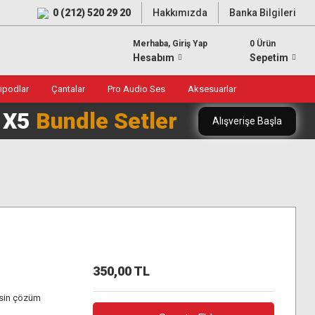
0 (212) 520 29 20
Hakkımızda
Banka Bilgileri
Merhaba, Giriş Yap
0 Ürün
Hesabım
Sepetim
ripodlar
Çantalar
Pro Audio Ses
Aksesuarlar
0 X5
Bundle Setler
Alışverişe Başla
350,00 TL
kesin çözüm