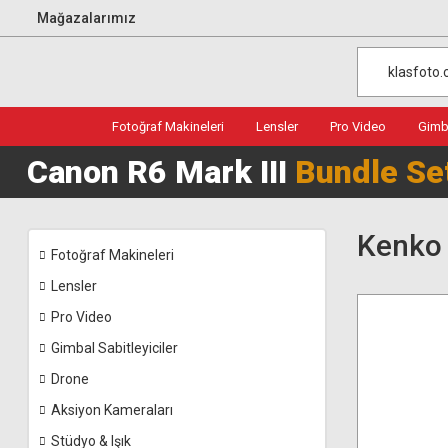
Mağazalarımız
Fotoğraf Makineleri
Lensler
Pro Video
Gimba
Canon R6 Mark III
Bundle Se
Kenko 
Fotoğraf Makineleri
Lensler
Pro Video
Gimbal Sabitleyiciler
Drone
Aksiyon Kameraları
Stüdyo & Işık