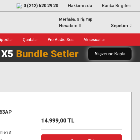
0 (212) 520 29 20
Hakkımızda
Banka Bilgileri
Merhaba, Giriş Yap
Hesabım
Sepetim
ripodlar
Çantalar
Pro Audio Ses
Aksesuarlar
0 X5
Bundle Setler
Alışverişe Başla
263AP
14.999,00 TL
leri 3