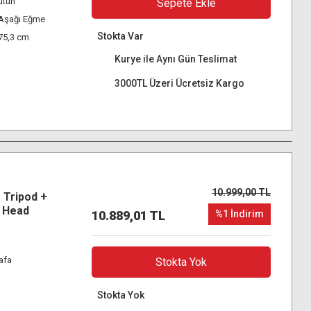
Sütun
Sepete Ekle
 Aşağı Eğme
Stokta Var
75,3 cm
Kurye ile Aynı Gün Teslimat
3000TL Üzeri Ücretsiz Kargo
10.999,00 TL
 Tripod +
n Head
10.889,01 TL
%1 İndirim
afa
Stokta Yok
Stokta Yok