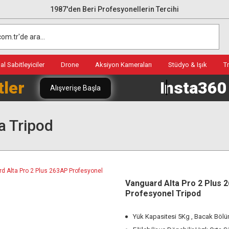
1987'den Beri Profesyonellerin Tercihi
l Sabitleyiciler
Drone
Aksiyon Kameraları
Stüdyo & Işık
T
tler
Insta36
Alışverişe Başla
 Tripod
Vanguard Alta Pro 2 Plus 
Profesyonel Tripod
Yük Kapasitesi 5Kg , Bacak Bölüm