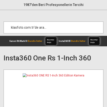
1987'den Beri Profesyonellerin Tercihi
Insta360 One Rs 1-Inch 360
Alışverişe
Canon R6 Mark III
Bundle Setler
Inst
Başla