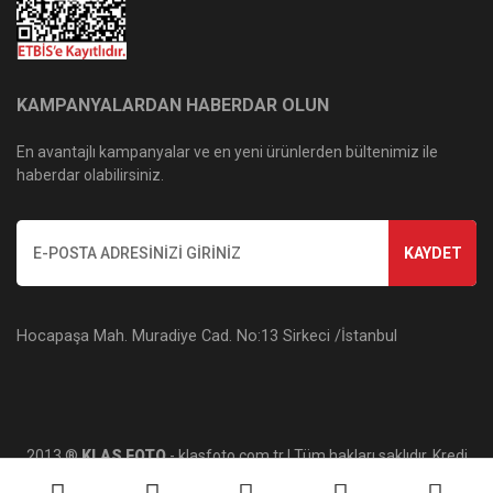
KAMPANYALARDAN HABERDAR OLUN
En avantajlı kampanyalar ve en yeni ürünlerden bültenimiz ile
haberdar olabilirsiniz.
KAYDET
Hocapaşa Mah. Muradiye Cad. No:13 Sirkeci /İstanbul
2013 ®
KLAS FOTO
- klasfoto.com.tr | Tüm hakları saklıdır. Kredi
kartı bilgileriniz 256bit SSL sertifikası ile korunmaktadır.