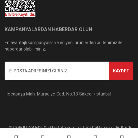
KAMPANYALARDAN HABERDAR OLUN
En avantajlı kampanyalar ve en yeni ürünlerden bültenimiz ile
haberdar olabilirsiniz.
KAYDET
Hocapaşa Mah. Muradiye Cad. No:13 Sirkeci /İstanbul
2013 ®
KLAS FOTO
- klasfoto.com.tr | Tüm hakları saklıdır. Kredi
kartı bilgileriniz 256bit SSL sertifikası ile korunmaktadır.