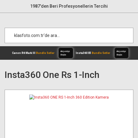
1987'den Beri Profesyonellerin Tercihi
Insta360 One Rs 1-Inch
Alışverişe
Canon R6 Mark III
Bundle Setler
Inst
Başla