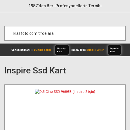
1987'den Beri Profesyonellerin Tercihi
Inspire Ssd Kart
Alışverişe
Canon R6 Mark III
Bundle Setler
Inst
Başla