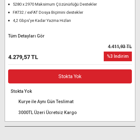
5280 x 2970 Maksimum Çözünürlüğü Destekler
FAT32 / exFAT Dosya Biçimini destekler
4,2 Gbps'ye Kadar Yazma Hızları
Tüm Detayları Gör
4.411,93 TL
4.279,57 TL
%3 İndirim
Stokta Yok
Stokta Yok
Kurye ile Aynı Gün Teslimat
3000TL Üzeri Ücretsiz Kargo