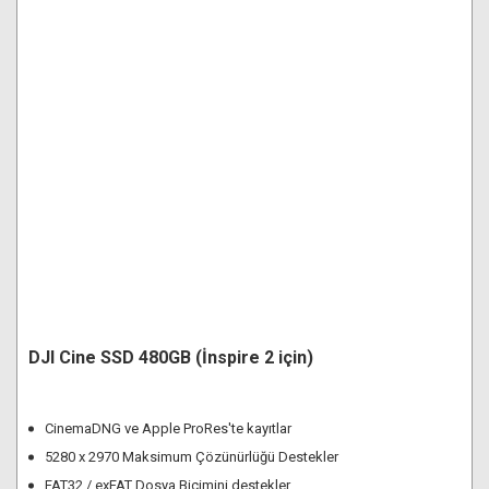
DJI Cine SSD 480GB (İnspire 2 için)
CinemaDNG ve Apple ProRes'te kayıtlar
5280 x 2970 Maksimum Çözünürlüğü Destekler
FAT32 / exFAT Dosya Biçimini destekler