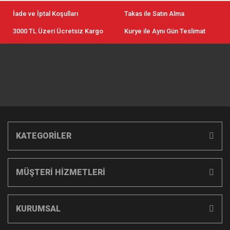
İade ve İptal Koşulları
Takas ile Satın Alma
3000 TL Üzeri Ücretsiz Kargo
Kurye ile Aynı Gün Teslimat
KATEGORİLER
MÜŞTERİ HİZMETLERİ
KURUMSAL