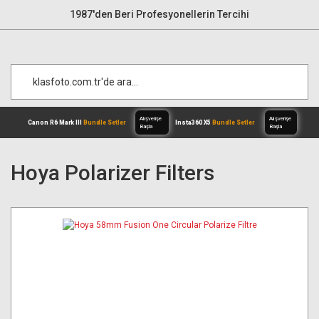
1987'den Beri Profesyonellerin Tercihi
Hoya Polarizer Filters
Alışverişe
Canon R6 Mark III
Bundle Setler
Inst
Başla