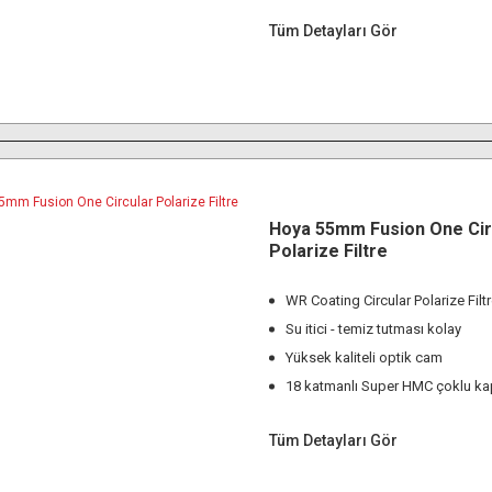
Tüm Detayları Gör
Hoya 55mm Fusion One Cir
Polarize Filtre
WR Coating Circular Polarize Filt
Su itici - temiz tutması kolay
Yüksek kaliteli optik cam
18 katmanlı Super HMC çoklu k
Tüm Detayları Gör