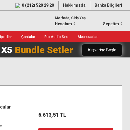
0 (212) 520 29 20
Hakkımızda
Banka Bilgileri
Merhaba, Giriş Yap
Hesabım
Sepetim
ripodlar
Çantalar
Pro Audio Ses
Aksesuarlar
0 X5
Bundle Setler
Alışverişe Başla
cular
6.613,51 TL
re