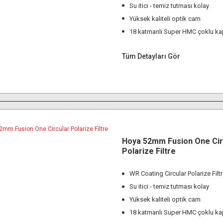
Su itici - temiz tutması kolay
Yüksek kaliteli optik cam
18 katmanlı Super HMC çoklu k
Tüm Detayları Gör
Hoya 52mm Fusion One Cir
Polarize Filtre
WR Coating Circular Polarize Filt
Su itici - temiz tutması kolay
Yüksek kaliteli optik cam
18 katmanlı Super HMC çoklu k