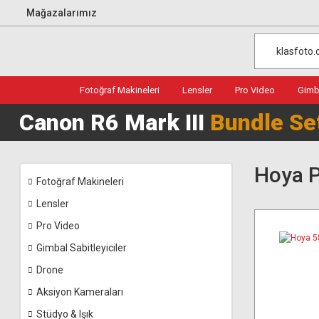
Mağazalarımız
Fotoğraf Makineleri
Lensler
Pro Video
Gimba
Canon R6 Mark III
Bundle Se
Hoya Po
Fotoğraf Makineleri
Lensler
Pro Video
Gimbal Sabitleyiciler
Drone
Aksiyon Kameraları
Stüdyo & Işık