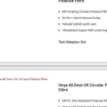
Polarize Filtre
WR Coating Circular Polarize Filt
Su itici - temiz tutması kolay
Yüksek kaliteli optik cam
18 katmanlı Super HMC çoklu k
Tüm Detayları Gör
Hoya 40.5mm UX Circular P
Filtre
CIR-PL Slim (Dairesel Polarize) fil
Geniş açılı lensler için ince çerçe