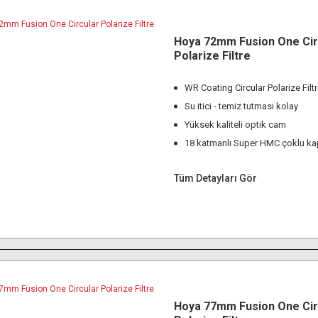
Hoya 72mm Fusion One Cir
Polarize Filtre
WR Coating Circular Polarize Filt
Su itici - temiz tutması kolay
Yüksek kaliteli optik cam
18 katmanlı Super HMC çoklu k
Tüm Detayları Gör
Hoya 77mm Fusion One Cir