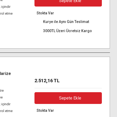
Sepete Ekle
 içindir
Stokta Var
trol etme
Kurye ile Aynı Gün Teslimat
3000TL Üzeri Ücretsiz Kargo
larize
2.512,16 TL
tre
ve
Sepete Ekle
 içindir
Stokta Var
trol etme