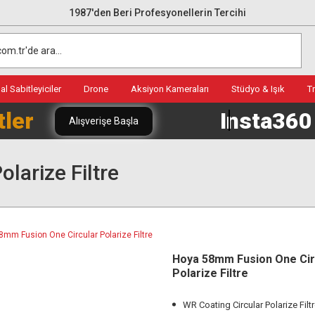
1987'den Beri Profesyonellerin Tercihi
l Sabitleyiciler
Drone
Aksiyon Kameraları
Stüdyo & Işık
T
tler
Insta36
Alışverişe Başla
larize Filtre
Hoya 58mm Fusion One Cir
Polarize Filtre
WR Coating Circular Polarize Filt