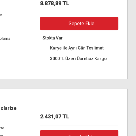
8.878,89 TL
re
Sepete Ekle
Stokta Var
aplama
Kurye ile Aynı Gün Teslimat
3000TL Üzeri Ücretsiz Kargo
olarize
2.431,07 TL
tre
ve