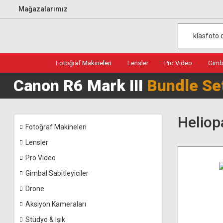
Mağazalarımız
Fotoğraf Makineleri
Lensler
Pro Video
Gimba
Canon R6 Mark III
Bundle Se
Helio
Fotoğraf Makineleri
Lensler
Pro Video
Gimbal Sabitleyiciler
Drone
Aksiyon Kameraları
Stüdyo & Işık