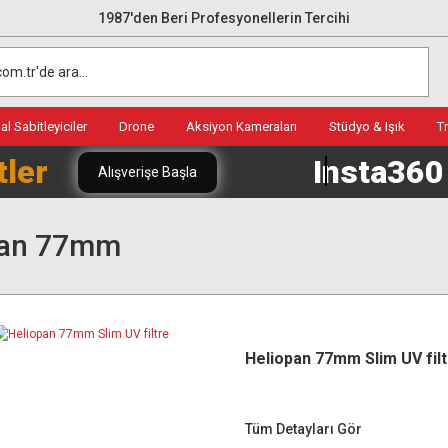
1987'den Beri Profesyonellerin Tercihi
l Sabitleyiciler
Drone
Aksiyon Kameraları
Stüdyo & Işık
T
tler
Insta36
Alışverişe Başla
pan 77mm
Heliopan 77mm Slim UV fil
Tüm Detayları Gör