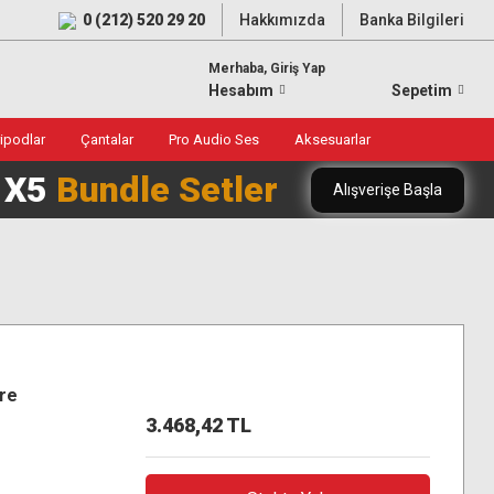
0 (212) 520 29 20
Hakkımızda
Banka Bilgileri
Merhaba, Giriş Yap
Hesabım
Sepetim
ripodlar
Çantalar
Pro Audio Ses
Aksesuarlar
0 X5
Bundle Setler
Alışverişe Başla
tre
3.468,42 TL