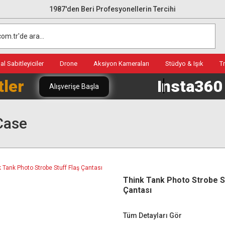
1987'den Beri Profesyonellerin Tercihi
l Sabitleyiciler
Drone
Aksiyon Kameraları
Stüdyo & Işık
T
tler
Insta36
Alışverişe Başla
Case
Think Tank Photo Strobe S
Çantası
Tüm Detayları Gör