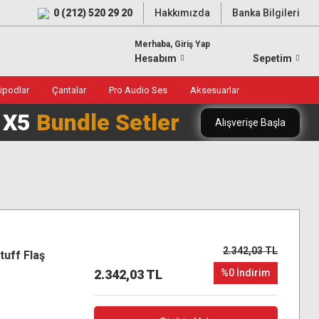
0 (212) 520 29 20
Hakkımızda
Banka Bilgileri
Merhaba, Giriş Yap
Hesabım
Sepetim
ripodlar
Çantalar
Pro Audio Ses
Aksesuarlar
0 X5
Bundle Setler
Alışverişe Başla
2.342,03 TL
tuff Flaş
2.342,03 TL
%0 İndirim