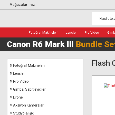
Mağazalarımız
Fotoğraf Makineleri
Lensler
Pro Video
Gimba
Canon R6 Mark III
Bundle Se
Flash 
Fotoğraf Makineleri
Lensler
Pro Video
Gimbal Sabitleyiciler
Drone
Aksiyon Kameraları
Stüdyo & Işık