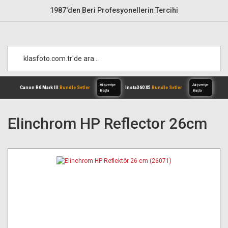
1987'den Beri Profesyonellerin Tercihi
Elinchrom HP Reflector 26cm
Alışverişe
Canon R6 Mark III
Bundle Setler
Inst
Başla