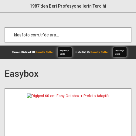
1987'den Beri Profesyonellerin Tercihi
Easybox
Alışverişe
Canon R6 Mark III
Bundle Setler
Inst
Başla