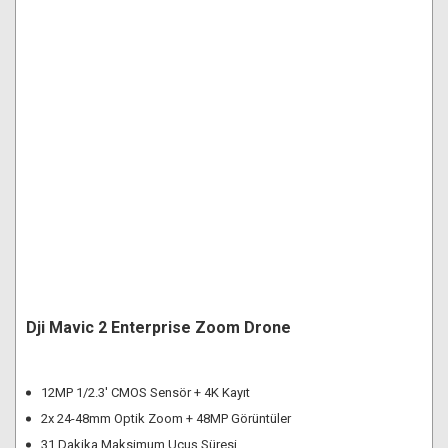
Dji Mavic 2 Enterprise Zoom Drone
12MP 1/2.3' CMOS Sensör + 4K Kayıt
2x 24-48mm Optik Zoom + 48MP Görüntüler
31 Dakika Maksimum Uçuş Süresi