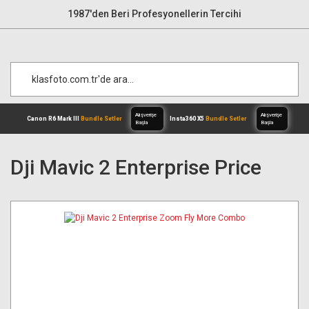
1987'den Beri Profesyonellerin Tercihi
Dji Mavic 2 Enterprise Price
Alışverişe
Canon R6 Mark III
Bundle Setler
Inst
Başla