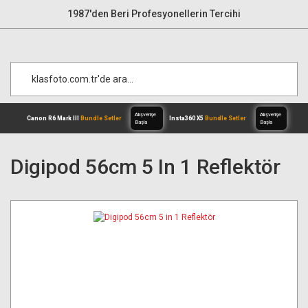
1987'den Beri Profesyonellerin Tercihi
Digipod 56cm 5 In 1 Reflektör
Alışverişe
Canon R6 Mark III
Bundle Setler
Inst
Başla