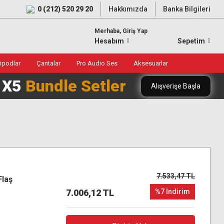
0 (212) 520 29 20
Hakkımızda
Banka Bilgileri
Merhaba, Giriş Yap
Hesabım
Sepetim
ripodlar
Çantalar
Pro Audio Ses
Aksesuarlar
0 X5
Bundle Setler
Alışverişe Başla
7.533,47 TL
Flaş
7.006,12 TL
%7 İndirim