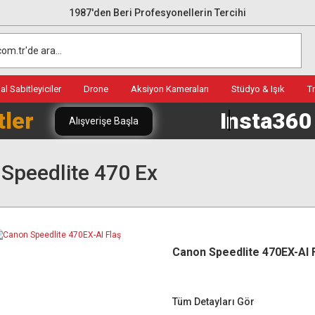
1987'den Beri Profesyonellerin Tercihi
l Sabitleyiciler
Drone
Aksiyon Kameraları
Stüdyo & Işık
T
tler
Insta36
Alışverişe Başla
Speedlite 470 Ex
Canon Speedlite 470EX-AI 
Tüm Detayları Gör