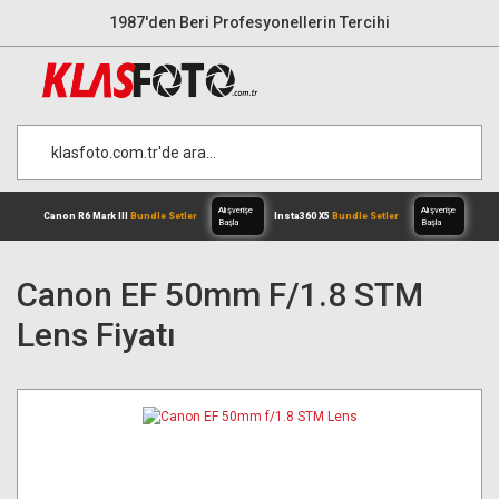
1987'den Beri Profesyonellerin Tercihi
Canon EF 50mm F/1.8 STM
Lens Fiyatı
Alışverişe
Canon R6 Mark III
Bundle Setler
Inst
Başla