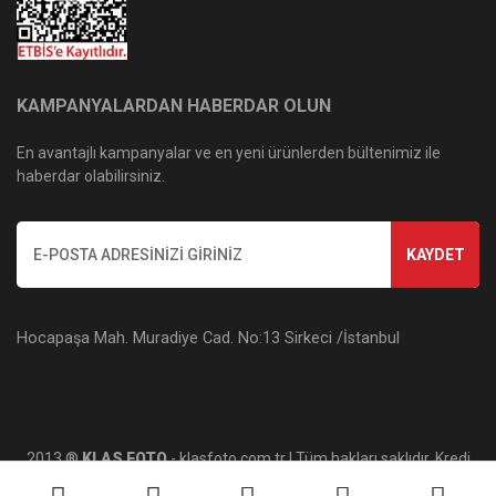
KAMPANYALARDAN HABERDAR OLUN
En avantajlı kampanyalar ve en yeni ürünlerden bültenimiz ile
haberdar olabilirsiniz.
KAYDET
Hocapaşa Mah. Muradiye Cad. No:13 Sirkeci /İstanbul
2013 ®
KLAS FOTO
- klasfoto.com.tr | Tüm hakları saklıdır. Kredi
kartı bilgileriniz 256bit SSL sertifikası ile korunmaktadır.