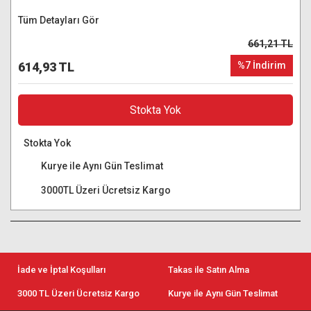
Tüm Detayları Gör
661,21 TL
614,93 TL
%7 İndirim
Stokta Yok
Stokta Yok
Kurye ile Aynı Gün Teslimat
3000TL Üzeri Ücretsiz Kargo
İade ve İptal Koşulları
Takas ile Satın Alma
3000 TL Üzeri Ücretsiz Kargo
Kurye ile Aynı Gün Teslimat