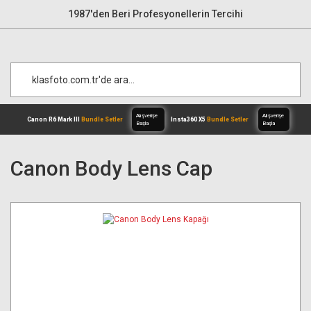
1987'den Beri Profesyonellerin Tercihi
Canon Body Lens Cap
Alışverişe
Canon R6 Mark III
Bundle Setler
Inst
Başla