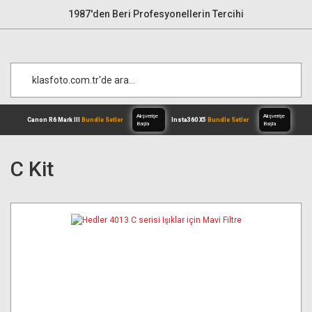
1987'den Beri Profesyonellerin Tercihi
C Kit
Alışverişe
Canon R6 Mark III
Bundle Setler
Inst
Başla