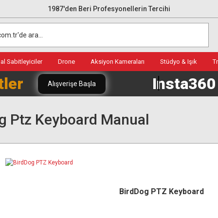
1987'den Beri Profesyonellerin Tercihi
l Sabitleyiciler
Drone
Aksiyon Kameraları
Stüdyo & Işık
T
tler
Insta36
Alışverişe Başla
g Ptz Keyboard Manual
BirdDog PTZ Keyboard