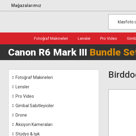
Mağazalarımız
Fotoğraf Makineleri
Lensler
Pro Video
Gimba
Canon R6 Mark III
Bundle Se
Birddo
Fotoğraf Makineleri
Lensler
Pro Video
Gimbal Sabitleyiciler
Drone
Aksiyon Kameraları
Stüdyo & Işık