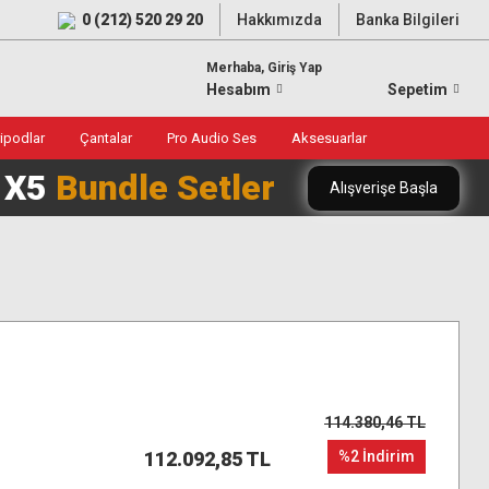
0 (212) 520 29 20
Hakkımızda
Banka Bilgileri
Merhaba, Giriş Yap
Hesabım
Sepetim
ripodlar
Çantalar
Pro Audio Ses
Aksesuarlar
0 X5
Bundle Setler
Alışverişe Başla
114.380,46 TL
112.092,85 TL
%2 İndirim