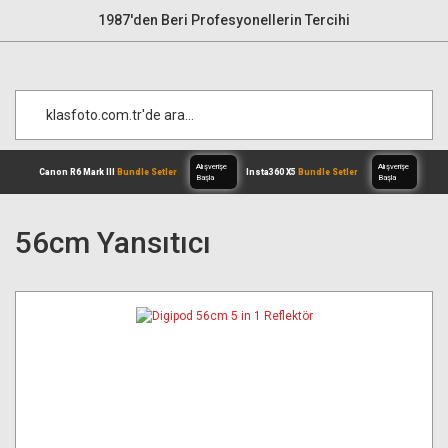
1987'den Beri Profesyonellerin Tercihi
56cm Yansıtıcı
Alışverişe
Canon R6 Mark III
Bundle Setler
Inst
Başla