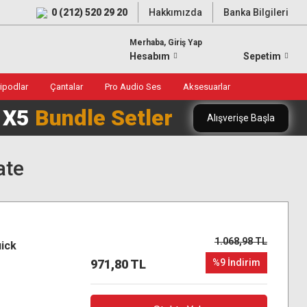
0 (212) 520 29 20
Hakkımızda
Banka Bilgileri
Merhaba, Giriş Yap
Hesabım
Sepetim
ripodlar
Çantalar
Pro Audio Ses
Aksesuarlar
0 X5
Bundle Setler
Alışverişe Başla
ate
1.068,98 TL
ick
971,80 TL
%9 İndirim