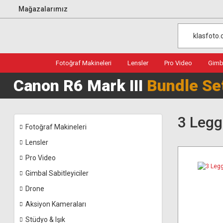
Mağazalarımız
Fotoğraf Makineleri
Lensler
Pro Video
Gimba
Canon R6 Mark III
Bundle Se
3 Legg
Fotoğraf Makineleri
Lensler
Pro Video
Gimbal Sabitleyiciler
Drone
Aksiyon Kameraları
Stüdyo & Işık