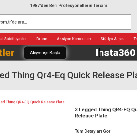
1987'den Beri Profesyonellerin Tercihi
l Sabitleyiciler
Drone
Aksiyon Kameraları
Stüdyo & Işık
T
tler
Insta36
Alışverişe Başla
ed Thing Qr4-Eq Quick Release Pl
3 Legged Thing QR4-EQ Qu
Release Plate
Tüm Detayları Gör