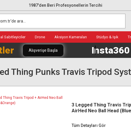
1987'den Beri Profesyonellerin Tercihi
l Sabitleyiciler
Drone
Aksiyon Kameraları
Stüdyo & Işık
T
tler
Insta36
Alışverişe Başla
ed Thing Punks Travis Tripod Sys
3 Legged Thing Travis Tri
AirHed Neo Ball Head (Bl
Tüm Detayları Gör