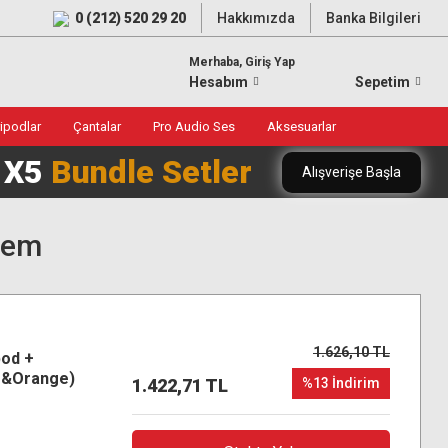
0 (212) 520 29 20
Hakkımızda
Banka Bilgileri
Merhaba, Giriş Yap
Hesabım
Sepetim
ripodlar
Çantalar
Pro Audio Ses
Aksesuarlar
0 X5
Bundle Setler
Alışverişe Başla
tem
1.626,10 TL
pod +
ue&Orange)
1.422,71 TL
%13 İndirim