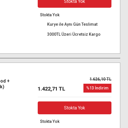
Stokta Yok
Stokta Yok
Kurye ile Aynı Gün Teslimat
3000TL Üzeri Ücretsiz Kargo
1.626,10 TL
pod +
k)
1.422,71 TL
%13 İndirim
Stokta Yok
Stokta Yok