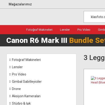
Mağazalarımız
Fotoğraf Makineleri
Lensler
Pro Video
Gimba
Canon R6 Mark III
Bundle Se
3 Legg
Fotoğraf Makineleri
Lensler
Pro Video
Gimbal Sabitleyiciler
Drone
Aksiyon Kameraları
Stüdyo & Işık