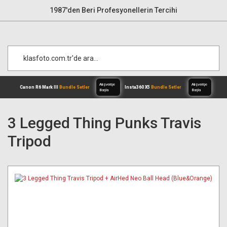
1987'den Beri Profesyonellerin Tercihi
3 Legged Thing Punks Travis
Tripod
Alışverişe
Canon R6 Mark III
Bundle Setler
Inst
Başla