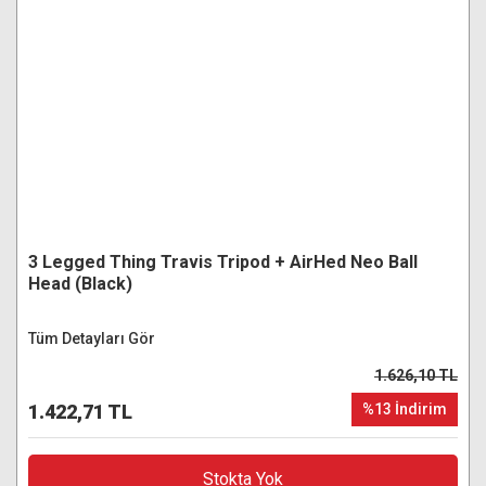
3 Legged Thing Travis Tripod + AirHed Neo Ball
Head (Black)
Tüm Detayları Gör
1.626,10 TL
1.422,71 TL
%13 İndirim
Stokta Yok