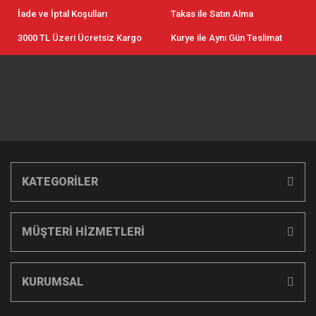
İade ve İptal Koşulları
Takas ile Satın Alma
3000 TL Üzeri Ücretsiz Kargo
Kurye ile Aynı Gün Teslimat
KATEGORİLER
MÜŞTERİ HİZMETLERİ
KURUMSAL