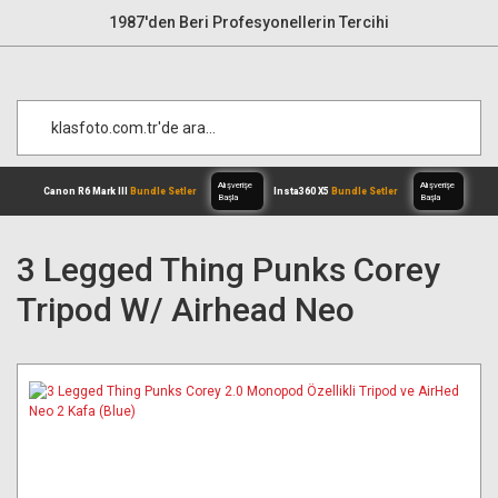
1987'den Beri Profesyonellerin Tercihi
3 Legged Thing Punks Corey
Tripod W/ Airhead Neo
Alışverişe
Canon R6 Mark III
Bundle Setler
Inst
Başla