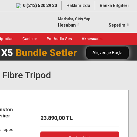
0 (212) 520 29 20
Hakkımızda
Banka Bilgileri
Merhaba, Giriş Yap
Hesabım
Sepetim
ripodlar
Çantalar
Pro Audio Ses
Aksesuarlar
0 X5
Bundle Setler
Alışverişe Başla
Fibre Tripod
inston
Fiber
23.890,00 TL
Monopod