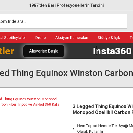
1987'den Beri Profesyonellerin Tercihi
l Sabitleyiciler
Drone
Aksiyon Kameraları
Stüdyo & Işık
T
tler
Insta36
Alışverişe Başla
ed Thing Equinox Winston Carbon 
3 Legged Thing Equinox W
Monopod Özellikli Carbon 
Tripod ve AirHed 360 Kafa
Hem Tripod Hemde Tek Ayağı 
Olarak Kullanılır