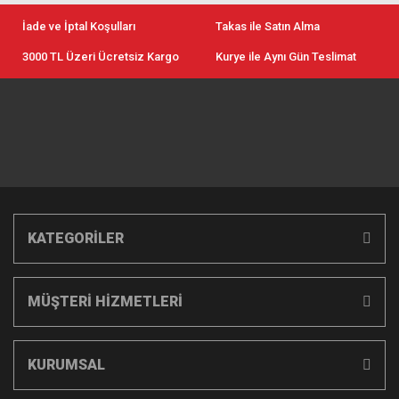
İade ve İptal Koşulları
Takas ile Satın Alma
3000 TL Üzeri Ücretsiz Kargo
Kurye ile Aynı Gün Teslimat
KATEGORİLER
MÜŞTERİ HİZMETLERİ
KURUMSAL