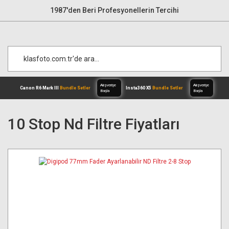
1987'den Beri Profesyonellerin Tercihi
10 Stop Nd Filtre Fiyatları
Alışverişe
Canon R6 Mark III
Bundle Setler
Inst
Başla