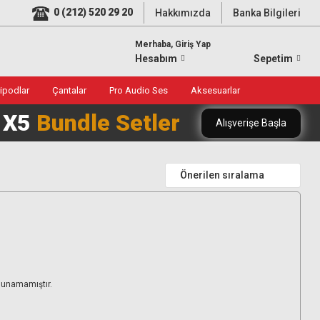
0 (212) 520 29 20
Hakkımızda
Banka Bilgileri
Merhaba, Giriş Yap
Hesabım
Sepetim
ripodlar
Çantalar
Pro Audio Ses
Aksesuarlar
0 X5
Bundle Setler
Alışverişe Başla
ulunamamıştır.