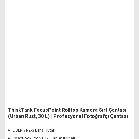
ThinkTank FocusPoint Rolltop Kamera Sırt Çantası
(Urban Rust, 30 L) | Profesyonel Fotoğrafçı Çantası
DSLR ve 2-3 Lensi Tutar
"MacBook Pro ve 12" Tablet Kılıfları