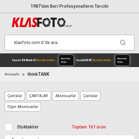
1987'den Beri Profesyonellerin Tercihi
thinkTANK
Anasayfa
Çantalar
ÇANTALAR
Aksesuarlar
Çantalar
Alışverişe
Canon R6 Mark III
Bundle Setler
Inst
Başla
Diğer Aksesuarlar
Stoktakiler
Toplam 161 ürün