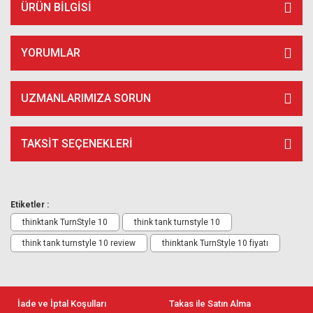
ÜRÜN BILGISI
YORUMLAR
UZMANLARIMIZA SORUN
TAKSIT SEÇENEKLERI
Etiketler :
thinktank TurnStyle 10
think tank turnstyle 10
think tank turnstyle 10 review
thinktank TurnStyle 10 fiyatı
İade ve İptal Koşulları
Takas ile Satın Alma