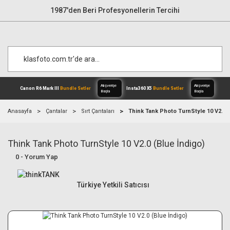
1987'den Beri Profesyonellerin Tercihi
Anasayfa
Çantalar
Sırt Çantaları
Think Tank Photo TurnStyle 10 V2.0 (
Think Tank Photo TurnStyle 10 V2.0 (Blue İndigo)
Alışverişe
Canon R6 Mark III
Bundle Setler
Inst
Başla
0 - Yorum Yap
Türkiye Yetkili Satıcısı