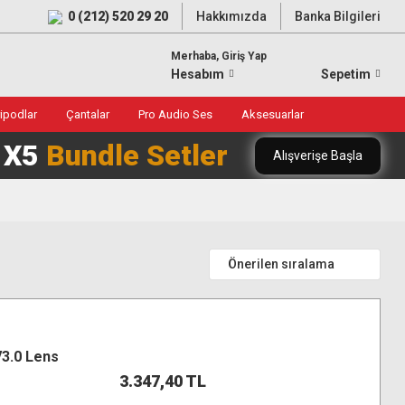
0 (212) 520 29 20
Hakkımızda
Banka Bilgileri
Merhaba, Giriş Yap
Hesabım
Sepetim
ripodlar
Çantalar
Pro Audio Ses
Aksesuarlar
0 X5
Bundle Setler
Alışverişe Başla
V3.0 Lens
3.347,40 TL