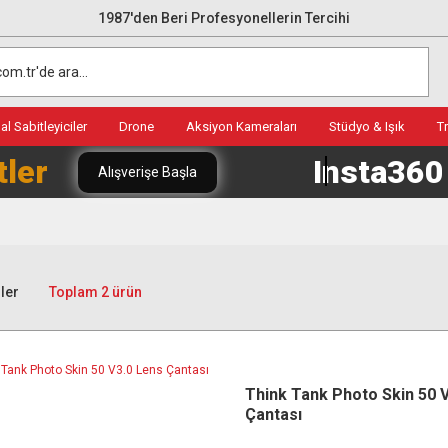
1987'den Beri Profesyonellerin Tercihi
l Sabitleyiciler
Drone
Aksiyon Kameraları
Stüdyo & Işık
T
tler
Insta36
Alışverişe Başla
ler
Toplam 2 ürün
Think Tank Photo Skin 50 
Çantası