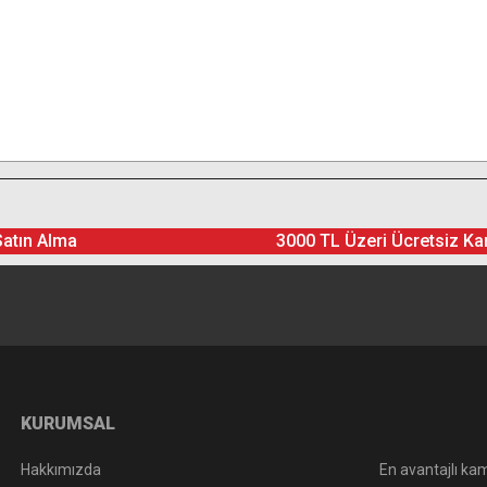
Satın Alma
3000 TL Üzeri Ücretsiz Ka
KURUMSAL
Hakkımızda
En avantajlı kam