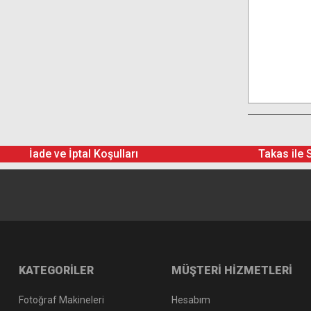
İade ve İptal Koşulları
Takas ile 
KATEGORİLER
MÜŞTERİ HİZMETLERİ
Fotoğraf Makineleri
Hesabım