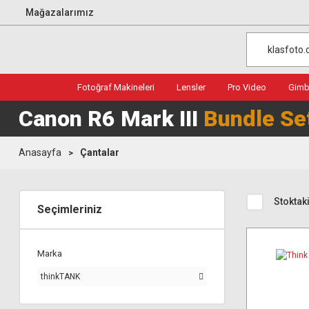
Mağazalarımız
Fotoğraf Makineleri
Lensler
Pro Video
Gimba
Canon R6 Mark III
Bundle Se
Anasayfa
Çantalar
Stoktaki
Seçimleriniz
Marka
thinkTANK