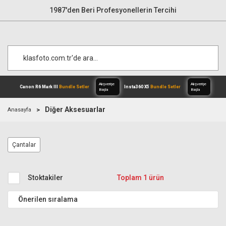
1987'den Beri Profesyonellerin Tercihi
Diğer Aksesuarlar
Anasayfa
Alışverişe
Canon R6 Mark III
Bundle Setler
Inst
Çantalar
Başla
Stoktakiler
Toplam 1 ürün