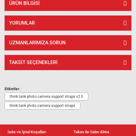
ÜRÜN BILGISI
YORUMLAR
UZMANLARIMIZA SORUN
TAKSIT SEÇENEKLERI
Etiketler :
think tank photo camera support straps v2.0
think tank photo camera support straps
İade ve İptal Koşulları
Takas ile Satın Alma