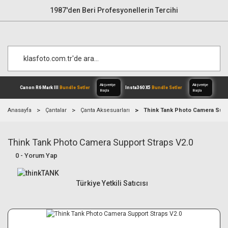
1987'den Beri Profesyonellerin Tercihi
Anasayfa
Çantalar
Çanta Aksesuarları
Think Tank Photo Camera Supp
Think Tank Photo Camera Support Straps V2.0
Alışverişe
Canon R6 Mark III
Bundle Setler
Inst
Başla
0 - Yorum Yap
Türkiye Yetkili Satıcısı