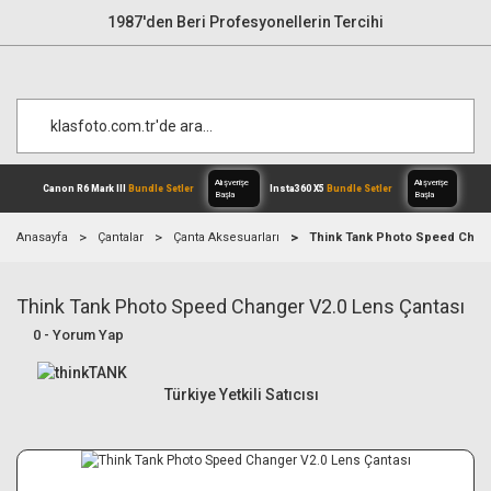
1987'den Beri Profesyonellerin Tercihi
Anasayfa
Çantalar
Çanta Aksesuarları
Think Tank Photo Speed Chang
Think Tank Photo Speed Changer V2.0 Lens Çantası
Alışverişe
Canon R6 Mark III
Bundle Setler
Inst
Başla
0 - Yorum Yap
Türkiye Yetkili Satıcısı